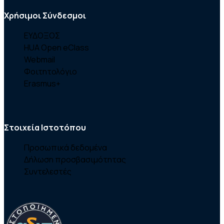
Χρήσιμοι Σύνδεσμοι
ΕΥΔΟΞΟΣ
HUA Open eClass
Webmail
Φοιτητολόγιο
Erasmus+
Στοιχεία Ιστοτόπου
Προσωπικά δεδομένα
Δήλωση προσβασιμότητας
Συντελεστές