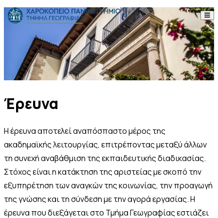
Skip to content
Το Τμήμα
Σπουδές
Έρευνα
Έρευνα
Προσωπικό
Η έρευνα αποτελεί αναπόσπαστο μέρος της
Ανακοινώσεις
ακαδημαϊκής λειτουργίας, επιτρέποντας μεταξύ άλλων
Επικοινωνία
τη συνεχή αναβάθμιση της εκπαιδευτικής διαδικασίας.
Στόχος είναι η κατάκτηση της αριστείας με σκοπό την
εξυπηρέτηση των αναγκών της κοινωνίας, την προαγωγή
ΕΛ
EN
της γνώσης και τη σύνδεση με την αγορά εργασίας. Η
έρευνα που διεξάγεται στο Τμήμα Γεωγραφίας εστιάζει