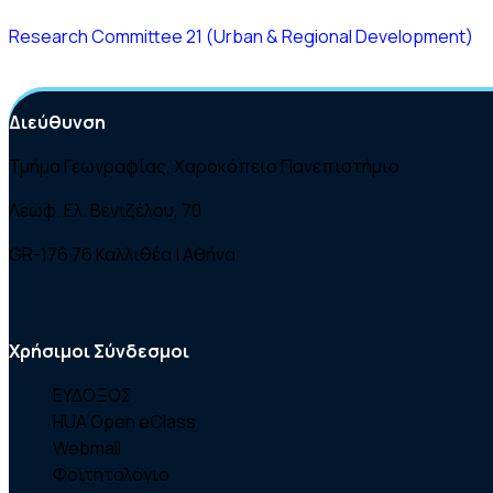
Research Committee 21 (Urban & Regional Development)
Διεύθυνση
Τμήμα Γεωγραφίας, Χαροκόπειο Πανεπιστήμιο
Λεωφ. Ελ. Βενιζέλου, 70
GR-176 76 Καλλιθέα | Αθήνα
Χρήσιμοι Σύνδεσμοι
ΕΥΔΟΞΟΣ
HUA Open eClass
Webmail
Φοιτητολόγιο