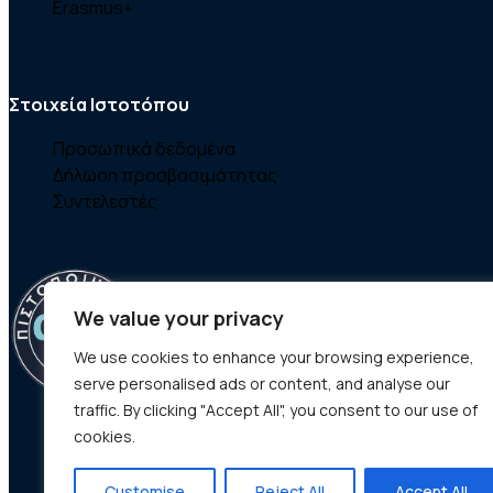
Erasmus+
Στοιχεία Ιστοτόπου
Προσωπικά δεδομένα
Δήλωση προσβασιμότητας
Συντελεστές
We value your privacy
We use cookies to enhance your browsing experience,
serve personalised ads or content, and analyse our
traffic. By clicking "Accept All", you consent to our use of
cookies.
Customise
Reject All
Accept All