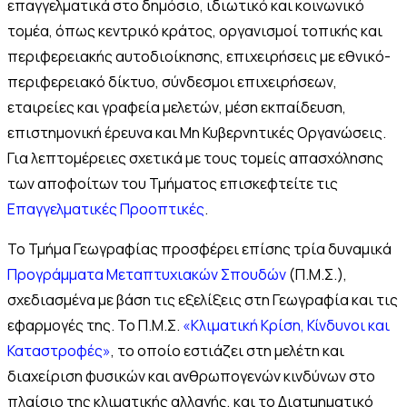
επαγγελματικά στο δημόσιο, ιδιωτικό και κοινωνικό
τομέα, όπως κεντρικό κράτος, οργανισμοί τοπικής και
περιφερειακής αυτοδιοίκησης, επιχειρήσεις με εθνικό-
περιφερειακό δίκτυο, σύνδεσμοι επιχειρήσεων,
εταιρείες και γραφεία μελετών, μέση εκπαίδευση,
επιστημονική έρευνα και Μη Κυβερνητικές Οργανώσεις.
Για λεπτομέρειες σχετικά με τους τομείς απασχόλησης
των αποφοίτων του Τμήματος επισκεφτείτε τις
Επαγγελματικές Προοπτικές
.
Το Τμήμα Γεωγραφίας προσφέρει επίσης τρία δυναμικά
Προγράμματα Μεταπτυχιακών Σπουδών
(Π.Μ.Σ.),
σχεδιασμένα με βάση τις εξελίξεις στη Γεωγραφία και τις
εφαρμογές της. Το Π.Μ.Σ.
«Κλιματική Κρίση, Κίνδυνοι και
Καταστροφές»
, το οποίο εστιάζει στη μελέτη και
διαχείριση φυσικών και ανθρωπογενών κινδύνων στο
πλαίσιο της κλιματικής αλλαγής, και το Διατμηματικό