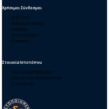
Χρήσιμοι Σύνδεσμοι
ΕΥΔΟΞΟΣ
HUA Open eClass
Webmail
Φοιτητολόγιο
Erasmus+
Στοιχεία Ιστοτόπου
Προσωπικά δεδομένα
Δήλωση προσβασιμότητας
Συντελεστές