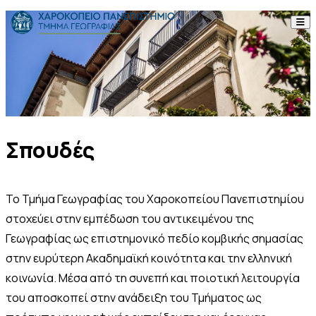
Skip to content
Το Τμήμα
Σπουδές
Έρευνα
Σπουδές
Προσωπικό
Ανακοινώσεις
Το Τμήμα Γεωγραφίας του Χαροκοπείου Πανεπιστημίου
στοχεύει στην εμπέδωση του αντικειμένου της
Επικοινωνία
Γεωγραφίας ως επιστημονικό πεδίο κομβικής σημασίας
στην ευρύτερη Ακαδημαϊκή κοινότητα και την ελληνική
ΕΛ
EN
κοινωνία. Μέσα από τη συνεπή και ποιοτική λειτουργία
του αποσκοπεί στην ανάδειξη του Τμήματος ως