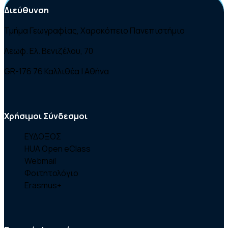
Διεύθυνση
Τμήμα Γεωγραφίας, Χαροκόπειο Πανεπιστήμιο
Λεωφ. Ελ. Βενιζέλου, 70
GR-176 76 Καλλιθέα | Αθήνα
Χρήσιμοι Σύνδεσμοι
ΕΥΔΟΞΟΣ
HUA Open eClass
Webmail
Φοιτητολόγιο
Erasmus+