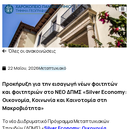
Skip to content
Το Τμήμα
Σπουδές
Έρευνα
Όλες οι ανακοινώσεις
Προσωπικό
22 Μαΐου, 2026
Μεταπτυχιακό
Ανακοινώσεις
Προκήρυξη για την εισαγωγή νέων φοιτητών
και φοιτητριών στο ΝΕΟ ΔΠΜΣ «Silver Economy:
Επικοινωνία
Οικονομία, Κοινωνία και Καινοτομία στη
Μακροβιότητα»
ΕΛ
EN
To νέο Διιδρυματικό Πρόγραμμα Μεταπτυχιακών
Σπουδών (ΔΠΜΣ) «
Silver Economy: Οικονομία,