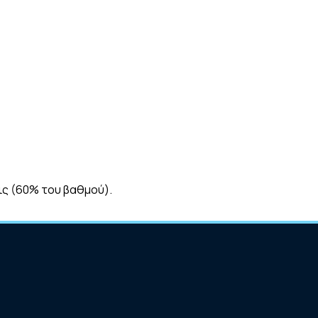
ις (60% του βαθμού).