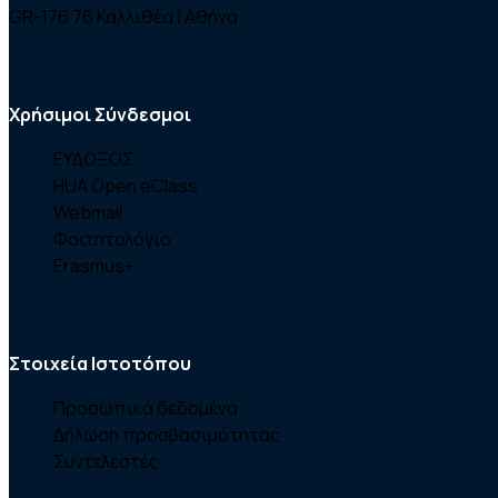
GR-176 76 Καλλιθέα | Αθήνα
Χρήσιμοι Σύνδεσμοι
ΕΥΔΟΞΟΣ
HUA Open eClass
Webmail
Φοιτητολόγιο
Erasmus+
Στοιχεία Ιστοτόπου
Προσωπικά δεδομένα
Δήλωση προσβασιμότητας
Συντελεστές