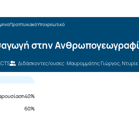
άμηνο
Προπτυχιακό
Υποχρεωτικό
σαγωγή στην Ανθρωπογεωγραφ
ECTS
Διδάσκοντες/ουσες: Μαυρομμάτης Γιώργος, Ντυρίε 
Περιγραφή ECTS
παρουσίαση
40%
60%