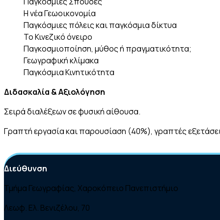
Παγκόσμιες Σπουδές
Η νέα Γεωοικονομία
Παγκόσμιες πόλεις και παγκόσμια δίκτυα
Το Κινεζικό όνειρο
Παγκοσμιοποίηση, μύθος ή πραγματικότητα;
Γεωγραφική κλίμακα
Παγκόσμια Κινητικότητα
Διδασκαλία & Αξιολόγηση
Σειρά διαλέξεων σε φυσική αίθουσα.
Γραπτή εργασία και παρουσίαση (40%), γραπτές εξετάσε
Διεύθυνση
Τμήμα Γεωγραφίας, Χαροκόπειο Πανεπιστήμιο
Λεωφ. Ελ. Βενιζέλου, 70