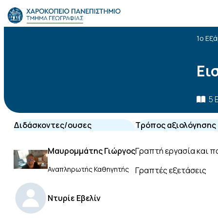
Skip to content
Το Τμήμα
1ο Εξ
Σπουδές
Ει
Έρευνα
5 
Προσωπικό
Διδάσκοντες/ουσες
Τρόπος αξιολόγησης
Ανακοινώσεις
Μαυρομμάτης Γιώργος
Γραπτή εργασία και 
Επικοινωνία
Αναπληρωτής Καθηγητής
Γραπτές εξετάσεις
ΕΛ
EN
Ντυρίε Εβελίν