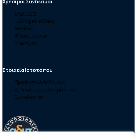
Χρήσιμοι Σύνδεσμοι
ΕΥΔΟΞΟΣ
HUA Open eClass
Webmail
Φοιτητολόγιο
Erasmus+
Στοιχεία Ιστοτόπου
Προσωπικά δεδομένα
Δήλωση προσβασιμότητας
Συντελεστές