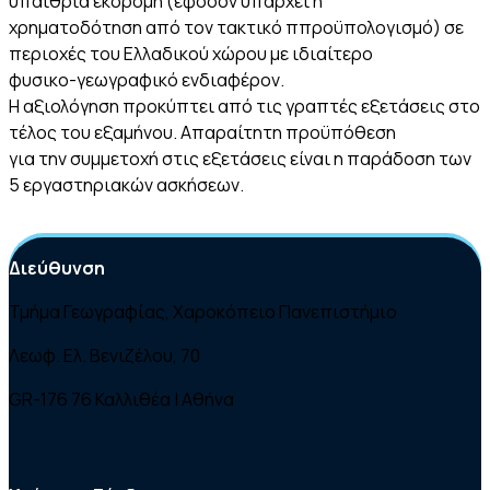
υπαίθρια εκδρομή (εφόσον υπάρχει η
χρηματοδότηση από τον τακτικό ππροϋπολογισμό) σε
περιοχές του Ελλαδικού χώρου με ιδιαίτερο
φυσικο-γεωγραφικό ενδιαφέρον.
Η αξιολόγηση προκύπτει από τις γραπτές εξετάσεις στο
τέλος του εξαμήνου. Απαραίτητη προϋπόθεση
για την συμμετοχή στις εξετάσεις είναι η παράδοση των
5 εργαστηριακών ασκήσεων.
Διεύθυνση
Τμήμα Γεωγραφίας, Χαροκόπειο Πανεπιστήμιο
Λεωφ. Ελ. Βενιζέλου, 70
GR-176 76 Καλλιθέα | Αθήνα