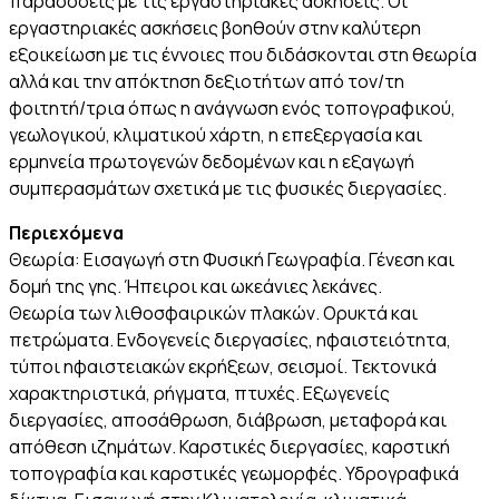
παραδόσεις με τις εργαστηριακές ασκήσεις. Οι
εργαστηριακές ασκήσεις βοηθούν στην καλύτερη
εξοικείωση με τις έννοιες που διδάσκονται στη θεωρία
αλλά και την απόκτηση δεξιοτήτων από τον/τη
φοιτητή/τρια όπως η ανάγνωση ενός τοπογραφικού,
γεωλογικού, κλιματικού χάρτη, η επεξεργασία και
ερμηνεία πρωτογενών δεδομένων και η εξαγωγή
συμπερασμάτων σχετικά με τις φυσικές διεργασίες.
Περιεχόμενα
Θεωρία: Εισαγωγή στη Φυσική Γεωγραφία. Γένεση και
δομή της γης. Ήπειροι και ωκεάνιες λεκάνες.
Θεωρία των λιθοσφαιρικών πλακών. Ορυκτά και
πετρώματα. Ενδογενείς διεργασίες, ηφαιστειότητα,
τύποι ηφαιστειακών εκρήξεων, σεισμοί. Τεκτονικά
χαρακτηριστικά, ρήγματα, πτυχές. Εξωγενείς
διεργασίες, αποσάθρωση, διάβρωση, μεταφορά και
απόθεση ιζημάτων. Καρστικές διεργασίες, καρστική
τοπογραφία και καρστικές γεωμορφές. Υδρογραφικά