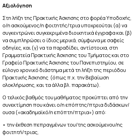
Αξιολόγηση
Στη λήξη της Πρακτικής Άσκησης στο φορέα Υποδοχής,
ο/η ασκούμενος/η φοιτητής/τρια υποχρεούται (α) να
συγκεντρώνει συγκεκριμένα διοικητικά έγγραφα και (β)
να συμπληρώσει ο ίδιος μερικά, σύμφωνα με σαφείς
οδηγίες, και (γ) να τα παραδίδει, αντίστοιχα, στη
Γραμματεία Πρακτικής Άσκησης του Τμήματος και στο
Γραφείο Πρακτικής Άσκησης του Πανεπιστημίου, σε
εύλογο χρονικό διάστημα μετά τη λήξη της περιόδου
Πρακτικής Άσκησης (όπως π.χ. την Βεβαίωση
ολοκλήρωσης, και τα άλλα βλ. παρακάτω).
Ο τελικός βαθμός του μαθήματος προκύπτει από την
συνεκτίμηση που κάνει ο/η επόπτης/πτρια διδάσκων/
ουσα («ακαδημαϊκό/η επόπτη/πτρια») από:
• την έκθεση πεπραγμένων του/της ασκούμενου/ης
φοιτητή/τριας,