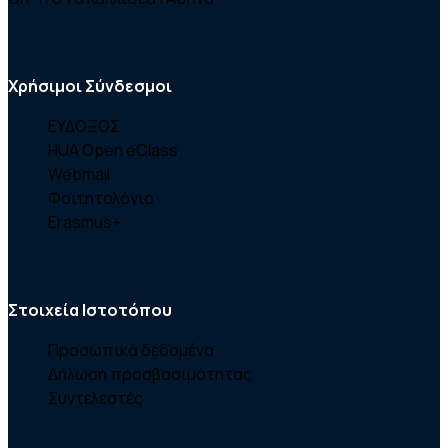
Χρήσιμοι Σύνδεσμοι
ΕΥΔΟΞΟΣ
HUA Open eClass
Webmail
Φοιτητολόγιο
Erasmus+
Στοιχεία Ιστοτόπου
Προσωπικά δεδομένα
Δήλωση προσβασιμότητας
Συντελεστές