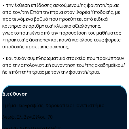
• την έκθεση επίδοσης ασκούμενου/ης φοιτητή/τριας
από τον/την Επόπτη/πτρια στον Φορέα Υποδοχής, με
προτεινόμενο βαθμό που προκύπτει από ειδικά
κριτήρια σε αριθμητική κλίμακα αξιολόγησης,
γνωστοποιημένα από την παρουσίαση του μαθήματος
«πρακτικής άσκησης» και κοινά για όλους τους φορείς
υποδοχής πρακτικής άσκησης,
• και τυχόν συμπληρωματικά στοιχεία που προκύπτουν
από την απολογιστική συνάντηση του/της ακαδημαϊκού/
ής επόπτη/πτριας με τον/την φοιτητή/τρια.
Διεύθυνση
Τμήμα Γεωγραφίας, Χαροκόπειο Πανεπιστήμιο
Λεωφ. Ελ. Βενιζέλου, 70
GR-176 76 Καλλιθέα | Αθήνα