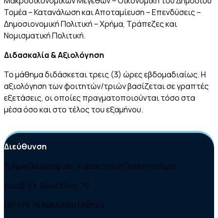
Μακροοικονομικών Μεγεθών – Οικονομική του Δημόσιου
Τομέα – Κατανάλωση και Αποταμίευση – Επενδύσεις –
Δημοσιονομική Πολιτική – Χρήμα, Τράπεζες και
Νομισματική Πολιτική.
Διδασκαλία & Αξιολόγηση
Το μάθημα διδάσκεται τρεις (3) ώρες εβδομαδιαίως. Η
αξιολόγηση των φοιτητών/τριών βασίζεται σε γραπτές
εξετάσεις, οι οποίες πραγματοποιούνται τόσο στα
μέσα όσο και στο τέλος του εξαμήνου.
Διεύθυνση
Τμήμα Γεωγραφίας, Χαροκόπειο Πανεπιστήμιο
Λεωφ. Ελ. Βενιζέλου, 70
GR-176 76 Καλλιθέα | Αθήνα