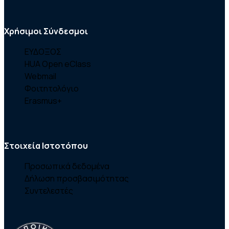
Χρήσιμοι Σύνδεσμοι
ΕΥΔΟΞΟΣ
HUA Open eClass
Webmail
Φοιτητολόγιο
Erasmus+
Στοιχεία Ιστοτόπου
Προσωπικά δεδομένα
Δήλωση προσβασιμότητας
Συντελεστές