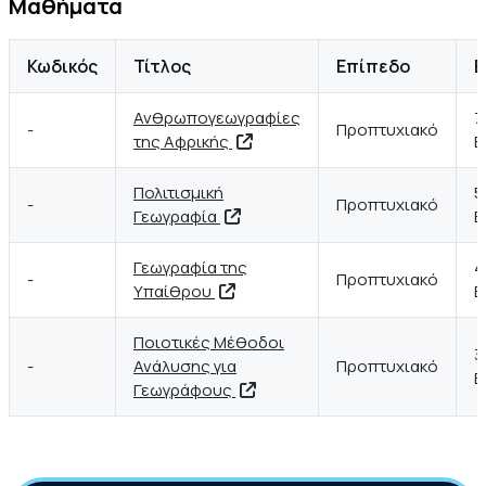
Μαθήματα
(1994)
Κωδικός
Τίτλος
Επίπεδο
Ε
Ανθρωπογεωγραφίες
7
-
Προπτυχιακό
της Αφρικής
Ε
Πολιτισμική
5
-
Προπτυχιακό
Γεωγραφία
Ε
Γεωγραφία της
4
-
Προπτυχιακό
Υπαίθρου
Ε
Ποιοτικές Μέθοδοι
3
-
Ανάλυσης για
Προπτυχιακό
Ε
Γεωγράφους