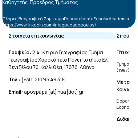
Καθηγητής, Πρόεδρος Τμήματος
Πλήρες Βιογραφικό Σημείωμα
Researchgate
Scholar
Academia
https://www.linkedin.com/in/agpapadopoulos/
Στοιχεία επικοινωνίας
Σπουδές
Γραφείο:
2.4 | Κτίριο Γεωγραφίας Τμήμα
Πτυχίο Κ
Γεωγραφίας Χαροκόπειο Πανεπιστήμιο Ελ.
Τμήμα Κοι
Βενιζέλου 70, Καλλιθέα, 17676, Αθήνα
(1987)
Τηλ.:
[+30] 210 95 49 318
Μεταπτυ
Κοινωνιο
Email:
apospapa [at] hua [dot] gr
Departmen
Economics 
Διδακτορ
in Geogr
Departmen