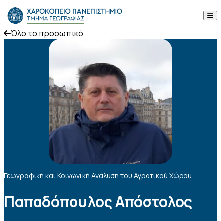
Skip to content
Όλο το προσωπικό
Το Τμήμα
Σπουδές
Έρευνα
Προσωπικό
Ανακοινώσεις
Επικοινωνία
Γεωγραφική και Κοινωνική Ανάλυση του Αγροτικού Χώρου
ΕΛ
EN
Παπαδόπουλος Απόστολος