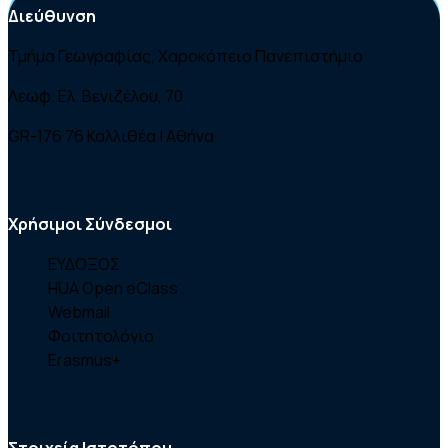
Διεύθυνση
Διδακτορικό, Χω
Τμήμα Γεωγραφίας, Χαροκόπειο Πανεπιστήμιο
ΕΜΠ (1991)
Λεωφ. Ελ. Βενιζέλου, 70
GR-176 76 Καλλιθέα | Αθήνα
Χρήσιμοι Σύνδεσμοι
ΕΥΔΟΞΟΣ
HUA Open eClass
Webmail
Φοιτητολόγιο
Erasmus+