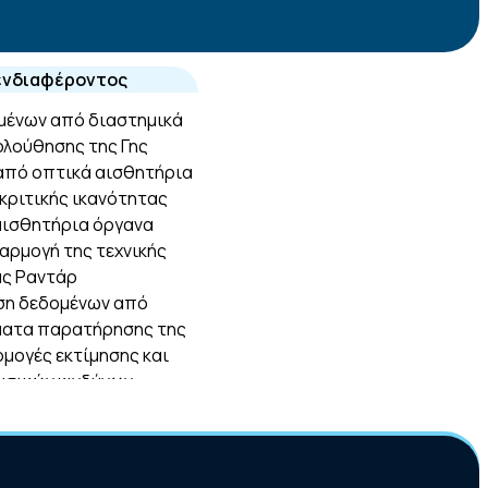
 ενδιαφέροντος
μένων από διαστημικά
λούθησης της Γης
από οπτικά αισθητήρια
κριτικής ικανότητας
αισθητήρια όργανα
φαρμογή της τεχνικής
ας Ραντάρ
ήση δεδομένων από
ματα παρατήρησης της
ρμογές εκτίμησης και
υσικών κινδύνων
ι ραντάρ δεδομένων
ην γεωαρχαιολογία