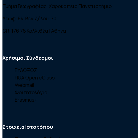
Τμήμα Γεωγραφίας, Χαροκόπειο Πανεπιστήμιο
Λεωφ. Ελ. Βενιζέλου, 70
GR-176 76 Καλλιθέα | Αθήνα
Χρήσιμοι Σύνδεσμοι
ΕΥΔΟΞΟΣ
HUA Open eClass
Webmail
Φοιτητολόγιο
Erasmus+
Στοιχεία Ιστοτόπου