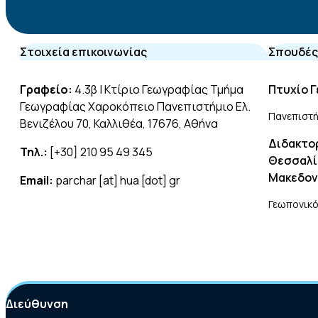
Στοιχεία επικοινωνίας
Σπουδές
Γραφείο:
4.3β | Κτίριο Γεωγραφίας Τμήμα
Πτυχίο 
Γεωγραφίας Χαροκόπειο Πανεπιστήμιο Ελ.
Πανεπιστή
Βενιζέλου 70, Καλλιθέα, 17676, Αθήνα
Διδακτορ
Τηλ.:
[+30] 210 95 49 345
Θεσσαλία
Μακεδον
Email:
parchar [at] hua [dot] gr
Γεωπονικό
Διεύθυνση