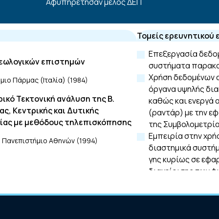
Αφυπηρετήσαν μέλος ΔΕΠ
Τομείς ερευνητικού
Επεξεργασία δεδο
Γεωλογικών επιστημών
συστήματα παρακο
Χρήση δεδομένων 
μιο Πάρμας (Ιταλία) (1984)
όργανα υψηλής δια
ικό Τεκτονική ανάλυση της Β.
καθώς και ενεργά 
ς, Κεντρικής και Δυτικής
(ραντάρ) με την ε
ίας με μεθόδους τηλεπισκόπησης
της Συμβολομετρί
Εμπειρία στην χρ
 Πανεπιστήμιο Αθηνών (1994)
διαστημικά συστή
γης κυρίως σε εφα
διαχείρισης των φ
Χρήση οπτικών κα
υψηλής ανάλυση στ