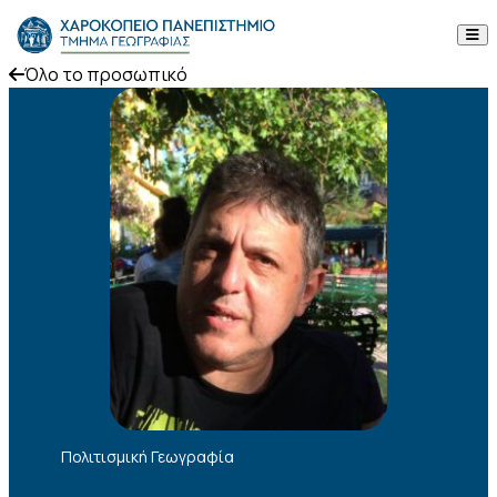
Skip to content
Όλο το προσωπικό
Το Τμήμα
Σπουδές
Έρευνα
Προσωπικό
Ανακοινώσεις
Επικοινωνία
ΕΛ
EN
Πολιτισμική Γεωγραφία