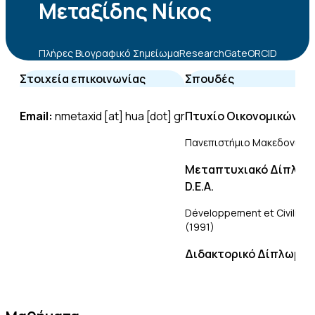
Μεταξίδης Νίκος
Πλήρες Βιογραφικό Σημείωμα
ResearchGate
ORCID
Στοιχεία επικοινωνίας
Σπουδές
Email:
nmetaxid [at] hua [dot] gr
Πτυχίο Οικονομικών
Πανεπιστήμιο Μακεδονίας 
Μεταπτυχιακό Δίπλωμα
D.E.A.
Développement et Civilisatio
(1991)
Διδακτορικό Δίπλωμα
Πανεπιστήμιο Θεσσαλίας (Β
Οικονομικής Επιστήμης (20