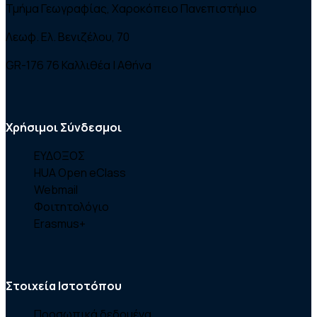
Τμήμα Γεωγραφίας, Χαροκόπειο Πανεπιστήμιο
Λεωφ. Ελ. Βενιζέλου, 70
GR-176 76 Καλλιθέα | Αθήνα
Χρήσιμοι Σύνδεσμοι
ΕΥΔΟΞΟΣ
HUA Open eClass
Webmail
Φοιτητολόγιο
Erasmus+
Στοιχεία Ιστοτόπου
Προσωπικά δεδομένα