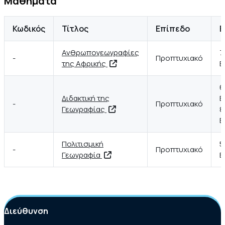
Μαθήματα
Διδακτορικό δίπλωμα
Université Michel de Monta
Κωδικός
Τίτλος
Επίπεδο
Ε
τμήμα Ανθρωπογεωγραφίας
Ανθρωπογεωγραφίες
7
-
Προπτυχιακό
της Αφρικής
Ε
6
Διδακτική της
Ε
-
Προπτυχιακό
Γεωγραφίας
8
Ε
Πολιτισμική
5
-
Προπτυχιακό
Γεωγραφία
Ε
Διεύθυνση