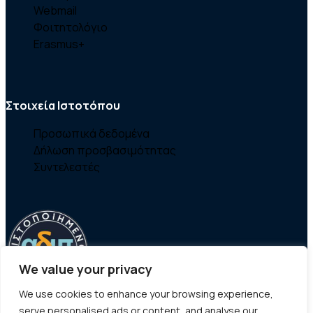
Webmail
Φοιτητολόγιο
Erasmus+
Στοιχεία Ιστοτόπου
Προσωπικά δεδομένα
Δήλωση προσβασιμότητας
Συντελεστές
We value your privacy
We use cookies to enhance your browsing experience,
serve personalised ads or content, and analyse our