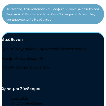
Ανισότητα, Αστικοποίηση και Εδαφική Συνοχή: Ανάπτυξη του
Ευρωπαϊκού Κοινωνικού Μοντέλου Οικονομικής Ανάπτυξης
και Δημοκρατικής Ικανότητας
Διεύθυνση
Τμήμα Γεωγραφίας, Χαροκόπειο Πανεπιστήμιο
Λεωφ. Ελ. Βενιζέλου, 70
GR-176 76 Καλλιθέα | Αθήνα
Χρήσιμοι Σύνδεσμοι
ΕΥΔΟΞΟΣ
HUA Open eClass