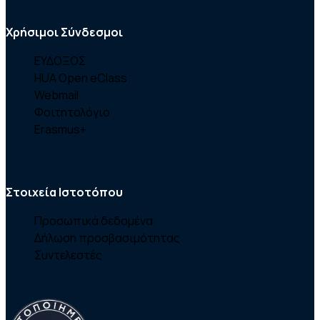
Χρήσιμοι Σύνδεσμοι
ΕΥΔΟΞΟΣ
HUA Open eClass
Webmail
Φοιτητολόγιο
Erasmus+
Στοιχεία Ιστοτόπου
Προσωπικά δεδομένα
Δήλωση προσβασιμότητας
Συντελεστές