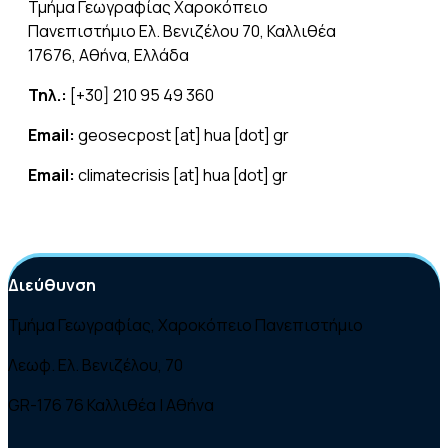
Τμήμα Γεωγραφίας Χαροκόπειο
Πανεπιστήμιο Ελ. Βενιζέλου 70, Καλλιθέα
17676, Αθήνα, Ελλάδα
Τηλ.:
[+30] 210 95 49 360
Email:
geosecpost [at] hua [dot] gr
Email:
climatecrisis [at] hua [dot] gr
Email:
magic [at] hua [dot] gr
Διεύθυνση
Τμήμα Γεωγραφίας, Χαροκόπειο Πανεπιστήμιο
Λεωφ. Ελ. Βενιζέλου, 70
GR-176 76 Καλλιθέα | Αθήνα