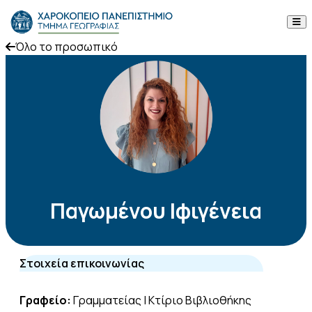
Skip to content
Όλο το προσωπικό
Το Τμήμα
Σπουδές
Έρευνα
Προσωπικό
Ανακοινώσεις
Παγωμένου Ιφιγένεια
Επικοινωνία
Στοιχεία επικοινωνίας
ΕΛ
EN
Γραφείο:
Γραμματείας | Κτίριο Βιβλιοθήκης