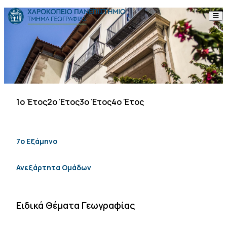
Skip to content
Το Τμήμα
Σπουδές
Έρευνα
1ο Έτος
2ο Έτος
3ο Έτος
4ο Έτος
Προσωπικό
Ανακοινώσεις
7ο Εξάμηνο
Επικοινωνία
Ανεξάρτητα Ομάδων
ΕΛ
EN
Ειδικά Θέματα Γεωγραφίας